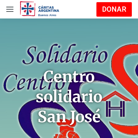
DONAR
Centro
solidario
San José