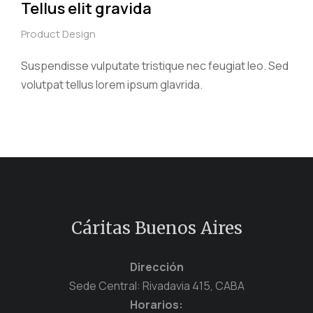
Tellus elit gravida
Product Design
Suspendisse vulputate tristique nec feugiat leo. Sed
volutpat tellus lorem ipsum glavrida.
Cáritas Buenos Aires
Dirección
Sede Central: Rivadavia 415, CABA
Horarios: