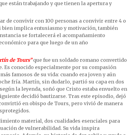
ue están trabajando y que tienen la apertura y
sar de convivir con 100 personas a convivir entre 4 o
 si bien implica entusiasmo y motivación, también
 instancia se fortalecerá el acompañamiento
o económico para que luego de un año
tín de Tours”
que fue un soldado romano convertido
nte. Es conocido especialmente por su compasión
os más famosos de su vida: cuando era joven y aún
he fría. Martín, sin dudarlo, partió su capa en dos
 según la leyenda, soñó que Cristo estaba envuelto en
siguiente decidió bautizarse. Tras este episodio, dejó
e convirtió en obispo de Tours, pero vivió de manera
esprotegidos.
imiento material, dos cualidades esenciales para
ación de vulnerabilidad. Su vida inspira